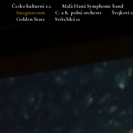
Česko kulturní z.s.
Malá Haná Symphonic band
Imaginaerum
C. a K. polní orchestr
Švejkovi s
Golden Stars
Světelská 12